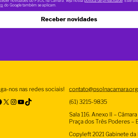
 receber novidades do PSOL na Câmara. Veja nossa
política de privacidade
. Este si
ço
do Google também se aplicam.
Receber novidades
iga-nos nas redes sociais!
contato@psolnacamara.org
X
Instagram
Youtube
TikTok
(61) 3215-9835
Sala 116. Anexo II – Câmar
Praça dos Três Poderes – Br
Copyleft 2021 Gabinete d