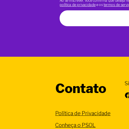
Ao se inscrever, você confirma que deseja
política de privacidade
e os
termos de servi
S
Contato
Facebook
Política de Privacidade
Conheça o PSOL