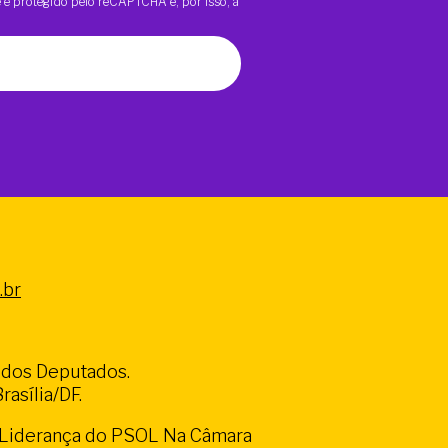
te é protegido pelo reCAPTCHA e, por isso, a
.br
a dos Deputados.
asília/DF.
a Liderança do PSOL Na Câmara