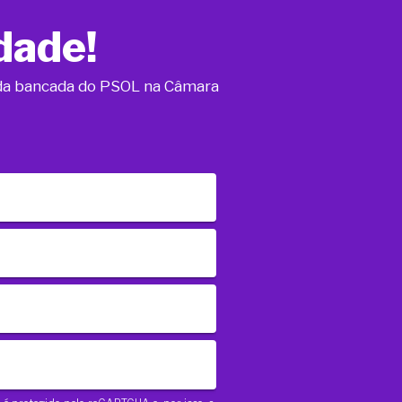
dade!
o da bancada do PSOL na Câmara