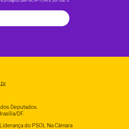
te é protegido pelo reCAPTCHA e, por isso, a
.br
a dos Deputados.
asília/DF.
a Liderança do PSOL Na Câmara