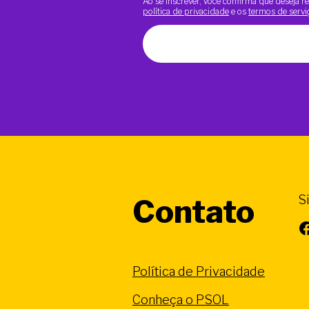
Ao se inscrever, você confirma que deseja
política de privacidade
e os
termos de servi
S
Contato
Facebook
Política de Privacidade
Conheça o PSOL