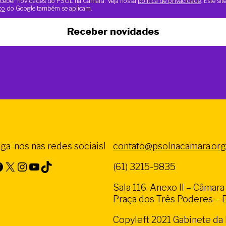
 receber novidades do PSOL na Câmara. Veja nossa
política de privacidade
. Este si
ço
do Google também se aplicam.
Receber novidades
iga-nos nas redes sociais!
contato@psolnacamara.org
X
Instagram
Youtube
TikTok
(61) 3215-9835
Sala 116. Anexo II – Câmar
Praça dos Três Poderes – Br
Copyleft 2021 Gabinete d