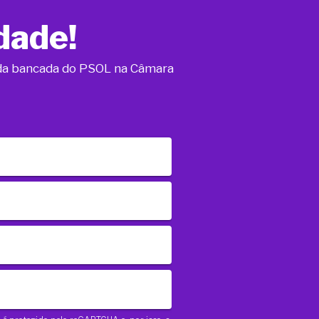
dade!
o da bancada do PSOL na Câmara