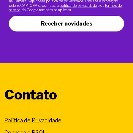
na Câmara. Veja nossa
política de privacidade
. Este site é protegido
pelo reCAPTCHA e, por isso, a
política de privacidade
e os
termos de
serviço
do Google também se aplicam.
Receber novidades
Contato
Política de Privacidade
Conheça o PSOL