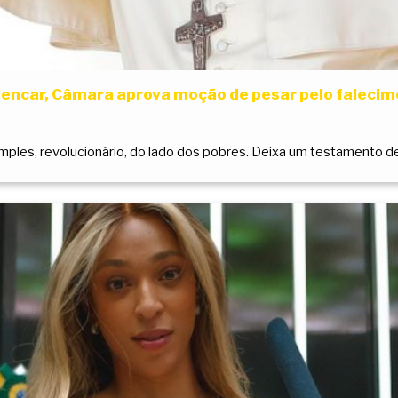
 Alencar, Câmara aprova moção de pesar pelo faleci
mples, revolucionário, do lado dos pobres. Deixa um testamento de 