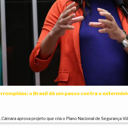
errompidas: o Brasil dá um passo contra o extermíni
 Câmara aprova projeto que cria o Plano Nacional de Segurança Viá