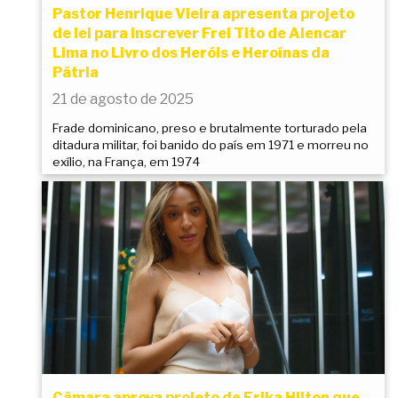
Pastor Henrique Vieira apresenta projeto
de lei para inscrever Frei Tito de Alencar
Lima no Livro dos Heróis e Heroínas da
Pátria
21 de agosto de 2025
Frade dominicano, preso e brutalmente torturado pela
ditadura militar, foi banido do país em 1971 e morreu no
exílio, na França, em 1974
Câmara aprova projeto de Erika Hilton que