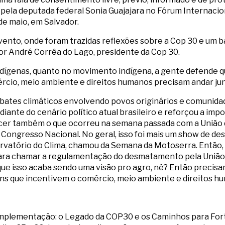
ela deputada federal Sonia Guajajara no Fórum Internaciona
de maio, em Salvador.
vento, onde foram trazidas reflexões sobre a Cop 30 e um b
or André Corrêa do Lago, presidente da Cop 30.
ndígenas, quanto no movimento indígena, a gente defende 
rcio, meio ambiente e direitos humanos precisam andar jun
ates climáticos envolvendo povos originários e comunidade
nte do cenário político atual brasileiro e reforçou a impo
ecer também o que ocorreu na semana passada com a União 
ngresso Nacional. No geral, isso foi mais um show de des
servatório do Clima, chamou da Semana da Motoserra. Então,
ara chamar a regulamentação do desmatamento pela União E
ue isso acaba sendo uma visão pro agro, né? Então precisa
ns que incentivem o comércio, meio ambiente e direitos h
plementação: o Legado da COP30 e os Caminhos para Fort