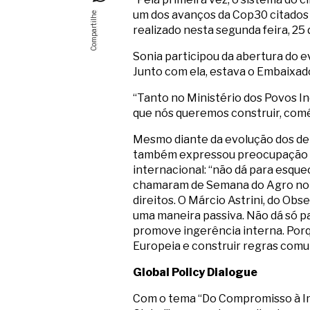
um dos avanços da Cop30 citados p
realizado nesta segunda feira, 25 
Sonia participou da abertura do e
Junto com ela, estava o Embaixad
“Tanto no Ministério dos Povos I
que nós queremos construir, comé
Mesmo diante da evolução dos deb
também expressou preocupação dia
internacional: “não dá para esqu
chamaram de Semana do Agro no Co
direitos. O Márcio Astrini, do Ob
uma maneira passiva. Não dá só p
promove ingerência interna. Porq
Europeia e construir regras comu
Global Policy Dialogue
Com o tema “Do Compromisso à Im