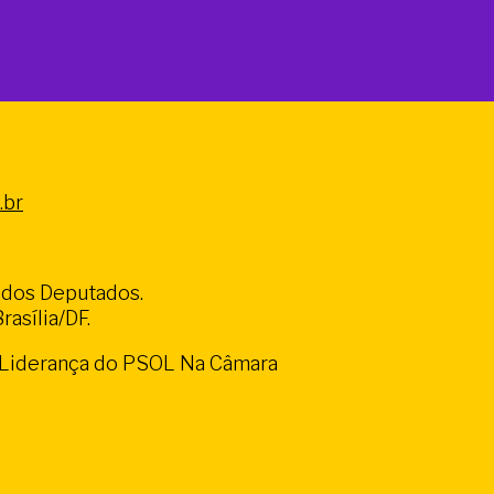
.br
a dos Deputados.
asília/DF.
a Liderança do PSOL Na Câmara