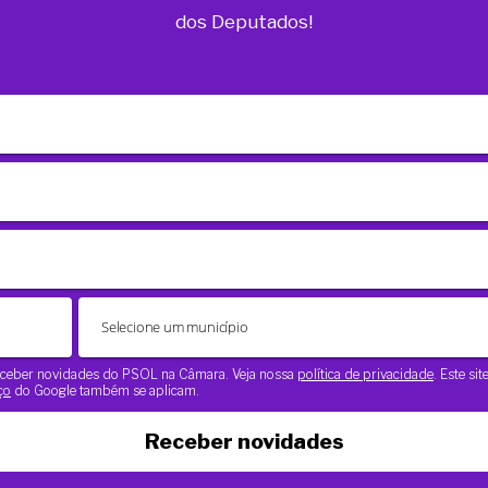
dos Deputados!
 receber novidades do PSOL na Câmara. Veja nossa
política de privacidade
. Este si
ço
do Google também se aplicam.
Receber novidades