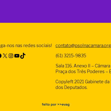
iga-nos nas redes sociais!
contato@psolnacamara.org
X
Instagram
Youtube
TikTok
(61) 3215-9835
Sala 116. Anexo II – Câmar
Praça dos Três Poderes – Br
Copyleft 2021 Gabinete d
dos Deputados.