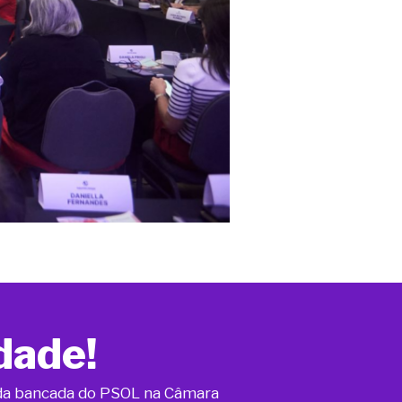
dade!
o da bancada do PSOL na Câmara