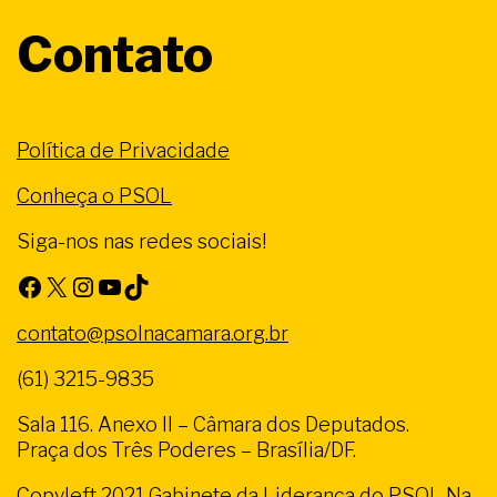
Contato
Política de Privacidade
Conheça o PSOL
Siga-nos nas redes sociais!
Facebook
X
Instagram
Youtube
TikTok
contato@psolnacamara.org.br
(61) 3215-9835
Sala 116. Anexo II – Câmara dos Deputados.
Praça dos Três Poderes – Brasília/DF.
Copyleft 2021 Gabinete da Liderança do PSOL Na