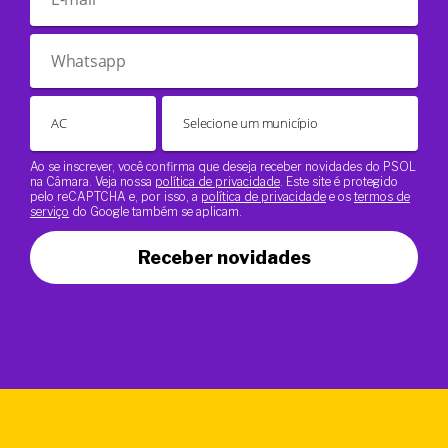
Ao se inscrever, você confirma que deseja receber novidades do PSOL
na Câmara. Veja nossa
política de privacidade
. Este site é protegido
pelo reCAPTCHA e, por isso, a
política de privacidade
e os
termos de
serviço
do Google também se aplicam.
Receber novidades