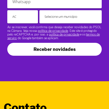
Ao se inscrever, você confirma que deseja receber novidades do PSOL
na Câmara. Veja nossa
política de privacidade
. Este site é protegido
pelo reCAPTCHA e, por isso, a
política de privacidade
e os
termos de
serviço
do Google também se aplicam.
Receber novidades
Contato