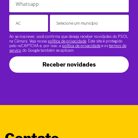
Ao se inscrever, você confirma que deseja receber novidades do PSOL
na Câmara. Veja nossa
política de privacidade
. Este site é protegido
pelo reCAPTCHA e, por isso, a
política de privacidade
e os
termos de
serviço
do Google também se aplicam.
Receber novidades