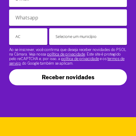
Ao se inscrever, você confirma que deseja receber novidades do PSOL
na Câmara. Veja nossa
política de privacidade
. Este site é protegido
pelo reCAPTCHA e, por isso, a
política de privacidade
e os
termos de
serviço
do Google também se aplicam.
Receber novidades