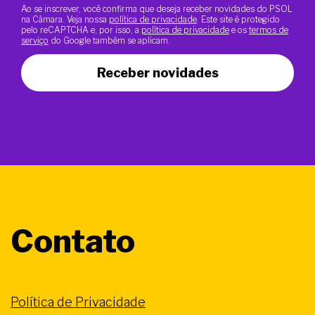
Ao se inscrever, você confirma que deseja receber novidades do PSOL
na Câmara. Veja nossa
política de privacidade
. Este site é protegido
pelo reCAPTCHA e, por isso, a
política de privacidade
e os
termos de
serviço
do Google também se aplicam.
Receber novidades
Contato
Política de Privacidade