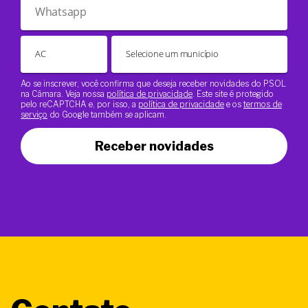
Ao se inscrever, você confirma que deseja receber novidades do PSOL
na Câmara. Veja nossa
política de privacidade
. Este site é protegido
pelo reCAPTCHA e, por isso, a
política de privacidade
e os
termos de
serviço
do Google também se aplicam.
Receber novidades