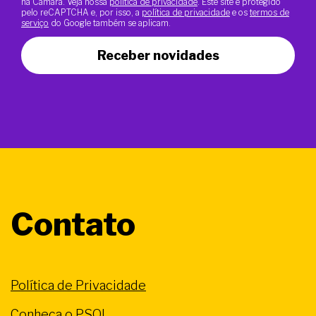
na Câmara. Veja nossa
política de privacidade
. Este site é protegido
pelo reCAPTCHA e, por isso, a
política de privacidade
e os
termos de
serviço
do Google também se aplicam.
Receber novidades
Contato
Política de Privacidade
Conheça o PSOL