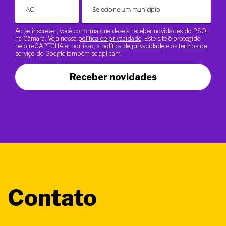
Ao se inscrever, você confirma que deseja receber novidades do PSOL
na Câmara. Veja nossa
política de privacidade
. Este site é protegido
pelo reCAPTCHA e, por isso, a
política de privacidade
e os
termos de
serviço
do Google também se aplicam.
Receber novidades
Contato