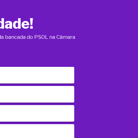
dade!
o da bancada do PSOL na Câmara