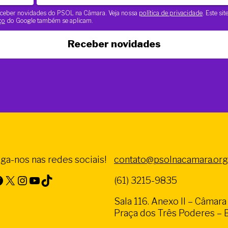
 receber novidades do PSOL na Câmara. Veja nossa
política de privacidade
. Este si
ço
do Google também se aplicam.
Receber novidades
iga-nos nas redes sociais!
contato@psolnacamara.org
X
Instagram
Youtube
TikTok
(61) 3215-9835
Sala 116. Anexo II – Câmar
Praça dos Três Poderes – Br