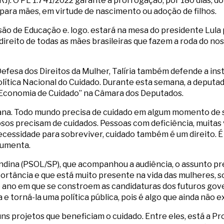
(RJ). O PL 1.741/2022 garante a prorrogação, por 180 dias, d
para mães, em virtude de nascimento ou adoção de filhos.
são de Educação e. logo. estará na mesa do presidente Lula
direito de todas as mães brasileiras que fazem a roda do no
efesa dos Direitos da Mulher, Talíria também defende a ins
ítica Nacional do Cuidado. Durante esta semana, a deputa
 Economia de Cuidado” na Câmara dos Deputados.
na. Todo mundo precisa de cuidado em algum momento de s
osos precisam de cuidados. Pessoas com deficiência, muita
necessidade para sobreviver, cuidado também é um direito. 
gumenta.
undina (PSOL/SP), que acompanhou a audiência, o assunto p
ortância e que está muito presente na vida das mulheres, s
no ano em que se constroem as candidaturas dos futuros gov
e torná-la uma política pública, pois é algo que ainda não e
uns projetos que beneficiam o cuidado. Entre eles, está a 