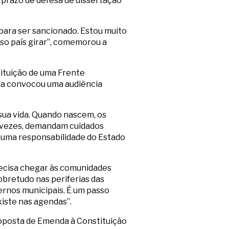
o prazo de defesa de dissertação
 para ser sancionado. Estou muito
sso país girar”, comemorou a
tituição de uma Frente
da convocou uma audiência
ua vida. Quando nascem, os
s vezes, demandam cuidados
É uma responsabilidade do Estado
recisa chegar às comunidades
obretudo nas periferias das
ernos municipais. É um passo
xiste nas agendas”.
Proposta de Emenda à Constituição