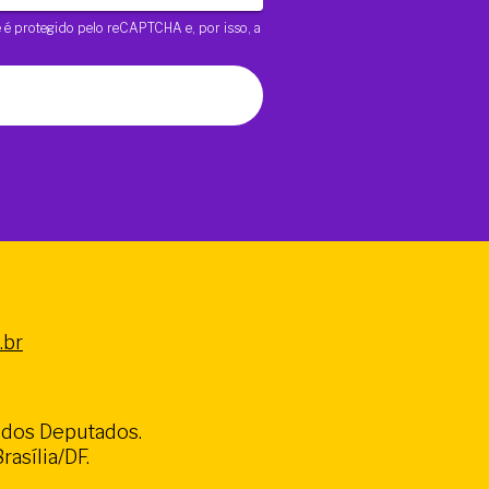
te é protegido pelo reCAPTCHA e, por isso, a
.br
a dos Deputados.
asília/DF.