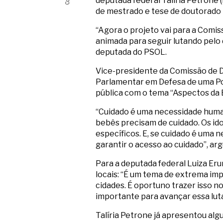
deputada federal Talíria Petrone 
de mestrado e tese de doutorado 
“Agora o projeto vai para a Comis
animada para seguir lutando pelo 
deputada do PSOL.
Vice-presidente da Comissão de D
Parlamentar em Defesa de uma Pol
pública com o tema “Aspectos da
“Cuidado é uma necessidade huma
bebês precisam de cuidado. Os id
específicos. E, se cuidado é uma 
garantir o acesso ao cuidado”, ar
Para a deputada federal Luiza Er
locais: “É um tema de extrema imp
cidades. É oportuno trazer isso 
importante para avançar essa luta 
Talíria Petrone já apresentou alg