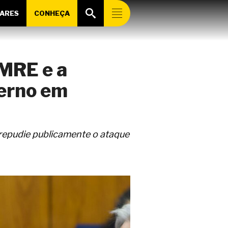
ARES
CONHEÇA
 MRE e a
verno em
 repudie publicamente o ataque