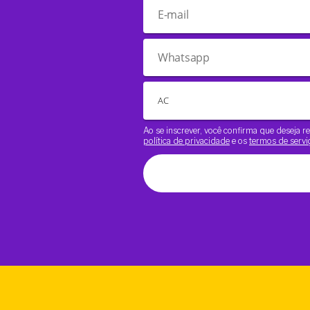
Ao se inscrever, você confirma que deseja
política de privacidade
e os
termos de servi