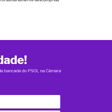
dade!
o da bancada do PSOL na Câmara