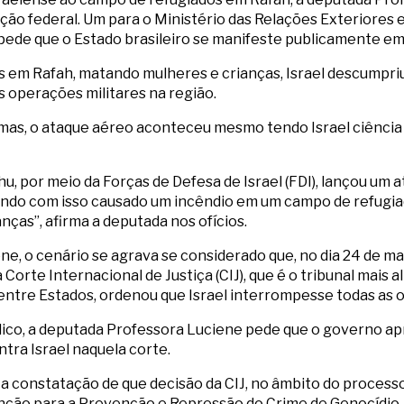
ação federal. Um para o Ministério das Relações Exteriores 
pede que o Estado brasileiro se manifeste publicamente em
 em Rafah, matando mulheres e crianças, Israel descumpriu
s operações militares na região.
Hamas, o ataque aéreo aconteceu mesmo tendo Israel ciência 
 por meio da Forças de Defesa de Israel (FDI), lançou um a
 tendo com isso causado um incêndio em um campo de refugi
nças”, afirma a deputada nos ofícios.
e, o cenário se agrava se considerado que, no dia 24 de ma
 Corte Internacional de Justiça (CIJ), que é o tribunal mais
 entre Estados, ordenou que Israel interrompesse todas as 
lico, a deputada Professora Luciene pede que o governo a
ntra Israel naquela corte.
a constatação de que decisão da CIJ, no âmbito do processo
enção para a Prevenção e Repressão do Crime de Genocídio