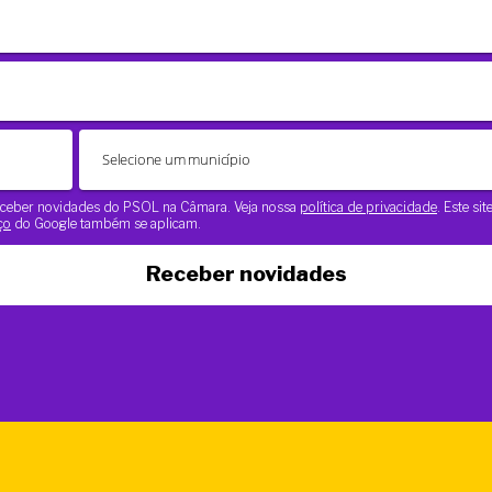
 receber novidades do PSOL na Câmara. Veja nossa
política de privacidade
. Este si
ço
do Google também se aplicam.
Receber novidades