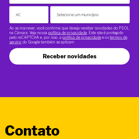
Ao se inscrever, você confirma que deseja receber novidades do PSOL
na Câmara. Veja nossa
política de privacidade
. Este site é protegido
pelo reCAPTCHA e, por isso, a
política de privacidade
e os
termos de
serviço
do Google também se aplicam.
Receber novidades
Contato