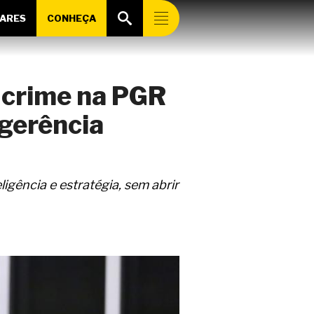
ARES
CONHEÇA
a-crime na PGR
ngerência
gência e estratégia, sem abrir