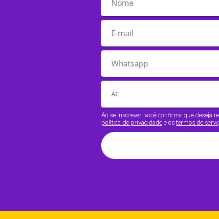
Ao se inscrever, você confirma que deseja
política de privacidade
e os
termos de servi