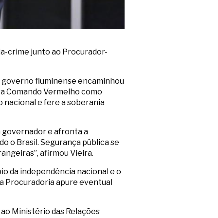
ia-crime junto ao Procurador-
 o governo fluminense encaminhou
minosa Comando Vermelho como
 nacional e fere a soberania
m governador e afronta a
o o Brasil. Segurança pública se
angeiras”, afirmou Vieira.
pio da independência nacional e o
 a Procuradoria apure eventual
 ao Ministério das Relações