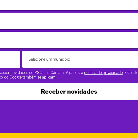
 receber novidades do PSOL na Câmara. Veja nossa
política de privacidade
. Este si
ço
do Google também se aplicam.
Receber novidades