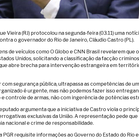
e Vieira (RJ) protocolou na segunda-feira (03.11) uma notíc
ontra o governador do Rio de Janeiro, Cláudio Castro (PL).
gens de veículos como O Globo e CNN Brasil revelarem que
Estados Unidos, solicitando a classificação da facção cri
que abre brecha para intervenção estrangeira em território
ver com segurança pública, ultrapassa as competências de u
organizado é urgente, mas não podemos fazer isso entregand
o e controle de armas, não com ingerência de potências estr
utado argumenta que a iniciativa de Castro viola o princí
rerrogativas exclusivas da União. A representação pede que
ia nacional e crime de responsabilidade.
e a PGR requisite informações ao Governo do Estado do Rio e