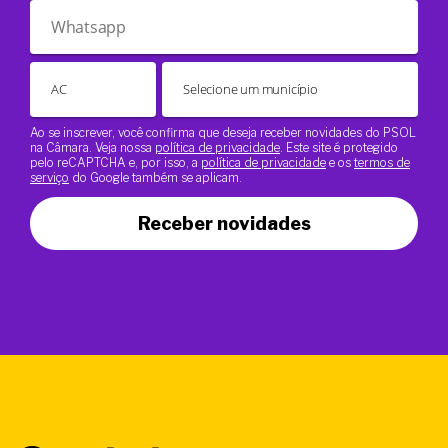
Ao se inscrever, você confirma que deseja receber novidades do PSOL
na Câmara. Veja nossa
política de privacidade
. Este site é protegido
pelo reCAPTCHA e, por isso, a
política de privacidade
e os
termos de
serviço
do Google também se aplicam.
Receber novidades