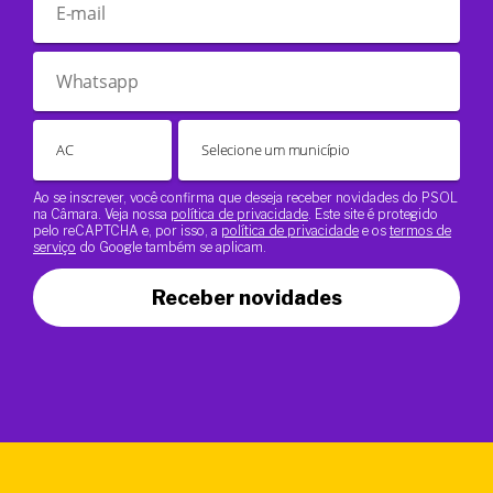
Ao se inscrever, você confirma que deseja receber novidades do PSOL
na Câmara. Veja nossa
política de privacidade
. Este site é protegido
pelo reCAPTCHA e, por isso, a
política de privacidade
e os
termos de
serviço
do Google também se aplicam.
Receber novidades