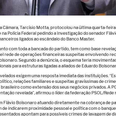
a Câmara, Tarcísio Motta, protocolou na última quarta-feir
 na Polícia Federal pedindo a investigação do senador Flávio
nanceiros ligados ao escândalo do Banco Master.
junto com toda a bancada do partido, tem como base revela
vel rede de operações financeiras suspeitas envolvendo rec
Bolsonaro. Segundo a denúncia, o esquema teria movimentad
ionais para estruturas ligadas a aliados de Eduardo Bolsona
revelados exigem uma resposta imediata das instituições. “
tico, relações familiares e suspeitas gravíssimas de crime
o brasileiro como extensão dos seus negócios privados. A PG
ntação revelada”, afirmou o líder da federação PSOL/Rede 
 Flávio Bolsonaro atuando diretamente na cobrança de p
lém de indicarem proximidade pessoal e política com o banque
sentados apontam para possíveis crimes de lavagem de dinh