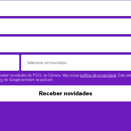
 receber novidades do PSOL na Câmara. Veja nossa
política de privacidade
. Este si
ço
do Google também se aplicam.
Receber novidades