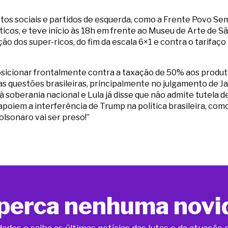
tos sociais e partidos de esquerda, como a Frente Povo Sem
íticos, e teve início às 18h em frente ao Museu de Arte de S
o dos super-ricos, do fim da escala 6×1 e contra o tarifaço
sicionar frontalmente contra a taxação de 50% aos produto
as questões brasileiras, principalmente no julgamento de Ja
à soberania nacional e Lula já disse que não admite tutela d
apoiem a interferência de Trump na política brasileira, com
Bolsonaro vai ser preso!”
perca nenhuma novi