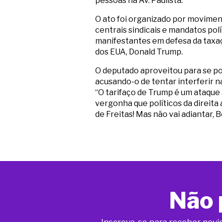
pessoas na Av. Paulista.
O ato foi organizado por movimen
centrais sindicais e mandatos pol
manifestantes em defesa da taxaçã
dos EUA, Donald Trump.
O deputado aproveitou para se po
acusando-o de tentar interferir n
“O tarifaço de Trump é um ataque 
vergonha que políticos da direita 
de Freitas! Mas não vai adiantar, 
Não 