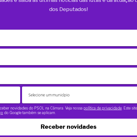
dades e saiba as últimas notícias das lutas e da atuaçã
dos Deputados!
 receber novidades do PSOL na Câmara. Veja nossa
política de privacidade
. Este si
ço
do Google também se aplicam.
Receber novidades