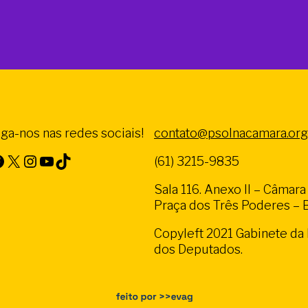
iga-nos nas redes sociais!
contato@psolnacamara.org
X
Instagram
Youtube
TikTok
(61) 3215-9835
Sala 116. Anexo II – Câmar
Praça dos Três Poderes – Br
Copyleft 2021 Gabinete d
dos Deputados.