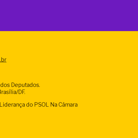
.br
a dos Deputados.
asília/DF.
a Liderança do PSOL Na Câmara