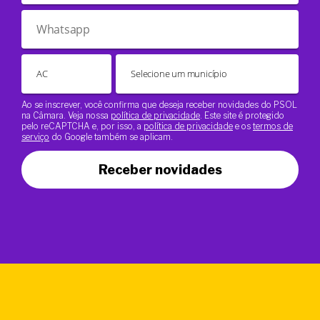
Ao se inscrever, você confirma que deseja receber novidades do PSOL
na Câmara. Veja nossa
política de privacidade
. Este site é protegido
pelo reCAPTCHA e, por isso, a
política de privacidade
e os
termos de
serviço
do Google também se aplicam.
Receber novidades