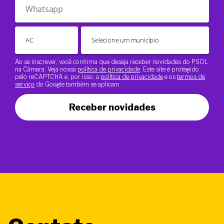
Ao se inscrever, você confirma que deseja receber novidades do PSOL
na Câmara. Veja nossa
política de privacidade
. Este site é protegido
pelo reCAPTCHA e, por isso, a
política de privacidade
e os
termos de
serviço
do Google também se aplicam.
Receber novidades