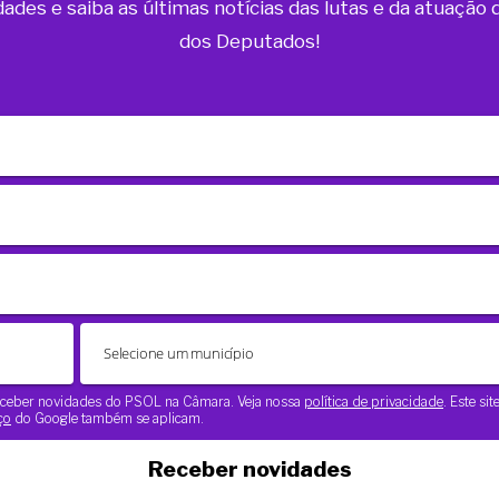
dades e saiba as últimas notícias das lutas e da atuaçã
dos Deputados!
 receber novidades do PSOL na Câmara. Veja nossa
política de privacidade
. Este si
ço
do Google também se aplicam.
Receber novidades