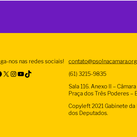
iga-nos nas redes sociais!
contato@psolnacamara.org
X
Instagram
Youtube
TikTok
(61) 3215-9835
Sala 116. Anexo II – Câmar
Praça dos Três Poderes – Br
Copyleft 2021 Gabinete d
dos Deputados.