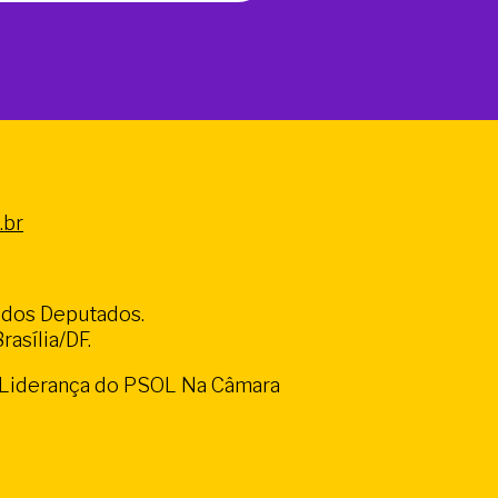
.br
a dos Deputados.
asília/DF.
a Liderança do PSOL Na Câmara