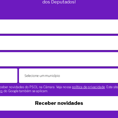
dos Deputados!
 receber novidades do PSOL na Câmara. Veja nossa
política de privacidade
. Este si
ço
do Google também se aplicam.
Receber novidades