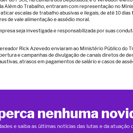
da Além do Trabalho, entraram com representação no Minis
aticar escalas de trabalho abusivas e ilegais, de até 10 dias 
res de vale alimentação e assédio moral.
resa seja investigada e responsabilizada por suas condut
vereador Rick Azevedo enviaram ao Ministério Público do Tr
ertura e campanhas de divulgação de canais diretos de de
austivas, atrasos em pagamentos de salário e casos de assé
perca nenhuma novi
dades e saiba as últimas notícias das lutas e da atuaçã