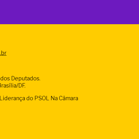
.br
a dos Deputados.
asília/DF.
a Liderança do PSOL Na Câmara