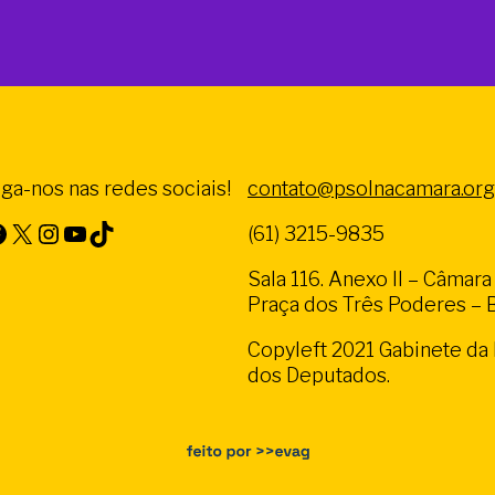
iga-nos nas redes sociais!
contato@psolnacamara.org
X
Instagram
Youtube
TikTok
(61) 3215-9835
Sala 116. Anexo II – Câmar
Praça dos Três Poderes – Br
Copyleft 2021 Gabinete d
dos Deputados.