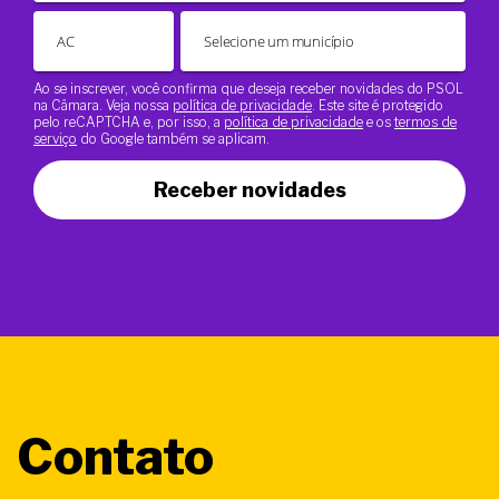
Ao se inscrever, você confirma que deseja receber novidades do PSOL
na Câmara. Veja nossa
política de privacidade
. Este site é protegido
pelo reCAPTCHA e, por isso, a
política de privacidade
e os
termos de
serviço
do Google também se aplicam.
Receber novidades
Contato