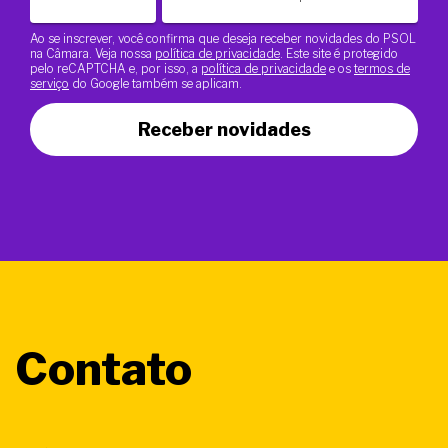
Ao se inscrever, você confirma que deseja receber novidades do PSOL
na Câmara. Veja nossa
política de privacidade
. Este site é protegido
pelo reCAPTCHA e, por isso, a
política de privacidade
e os
termos de
serviço
do Google também se aplicam.
Receber novidades
Contato