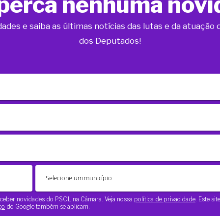
perca nenhuma novi
dades e saiba as últimas notícias das lutas e da atuaçã
dos Deputados!
 receber novidades do PSOL na Câmara. Veja nossa
política de privacidade
. Este si
ço
do Google também se aplicam.