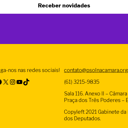
Receber novidades
iga-nos nas redes sociais!
contato@psolnacamara.org
X
Instagram
Youtube
TikTok
(61) 3215-9835
Sala 116. Anexo II – Câmar
Praça dos Três Poderes – Br
Copyleft 2021 Gabinete d
dos Deputados.