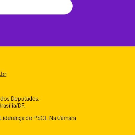
.br
a dos Deputados.
asília/DF.
a Liderança do PSOL Na Câmara