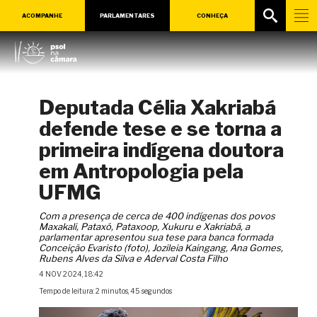
ACOMPANHE
PARLAMENTARES
CONHEÇA
Deputada Célia Xakriabá
defende tese e se torna a
primeira indígena doutora
em Antropologia pela
UFMG
Com a presença de cerca de 400 indígenas dos povos
Maxakali, Pataxó, Pataxoop, Xukuru e Xakriabá, a
parlamentar apresentou sua tese para banca formada
Conceição Evaristo (foto), Jozileia Kaingang, Ana Gomes,
Rubens Alves da Silva e Aderval Costa Filho
4 NOV 2024, 18:42
Tempo de leitura: 2 minutos, 45 segundos