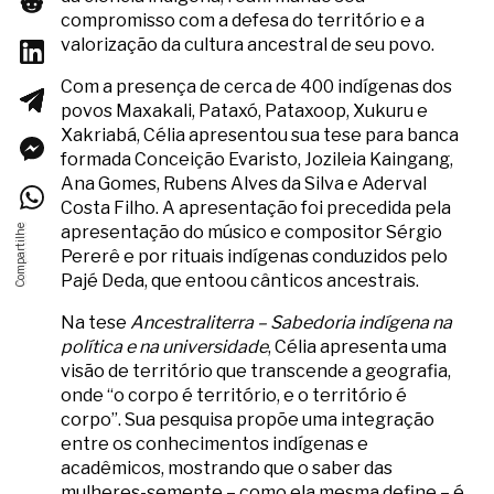
compromisso com a defesa do território e a
valorização da cultura ancestral de seu povo.
Com a presença de cerca de 400 indígenas dos
povos Maxakali, Pataxó, Pataxoop, Xukuru e
Xakriabá, Célia apresentou sua tese para banca
formada Conceição Evaristo, Jozileia Kaingang,
Ana Gomes, Rubens Alves da Silva e Aderval
Costa Filho. A apresentação foi precedida pela
apresentação do músico e compositor Sérgio
Pererê e por rituais indígenas conduzidos pelo
Pajé Deda, que entoou cânticos ancestrais.
Na tese
Ancestraliterra – Sabedoria indígena na
política e na universidade
, Célia apresenta uma
visão de território que transcende a geografia,
onde “o corpo é território, e o território é
corpo”. Sua pesquisa propõe uma integração
entre os conhecimentos indígenas e
acadêmicos, mostrando que o saber das
mulheres-semente – como ela mesma define – é