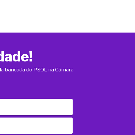
dade!
o da bancada do PSOL na Câmara