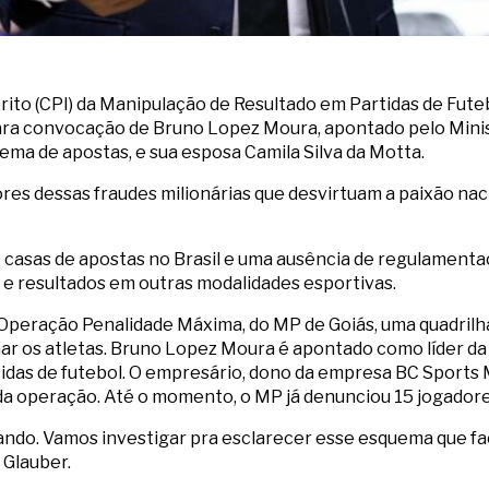
ito (CPI) da Manipulação de Resultado em Partidas de Fut
ara convocação de Bruno Lopez Moura, apontado pelo Minist
ema de apostas, e sua esposa Camila Silva da Motta.
es dessas fraudes milionárias que desvirtuam a paixão nacion
 casas de apostas no Brasil e uma ausência de regulamenta
ão e resultados em outras modalidades esportivas.
Operação Penalidade Máxima, do MP de Goiás, uma quadrilha
ar os atletas. Bruno Lopez Moura é apontado como líder da
tidas de futebol. O empresário, dono da empresa BC Sport
 da operação. Até o momento, o MP já denunciou 15 jogador
ndo. Vamos investigar pra esclarecer esse esquema que faci
 Glauber.