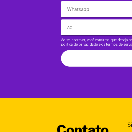
Ao se inscrever, você confirma que deseja
política de privacidade
e os
termos de servi
S
Contato