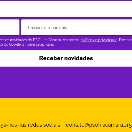
 receber novidades do PSOL na Câmara. Veja nossa
política de privacidade
. Este si
ço
do Google também se aplicam.
Receber novidades
iga-nos nas redes sociais!
contato@psolnacamara.org