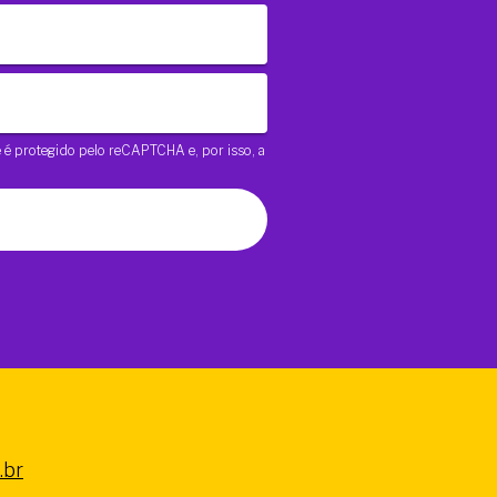
te é protegido pelo reCAPTCHA e, por isso, a
.br