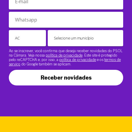
Ao se inscrever, você confirma que deseja receber novidades do PSOL
na Câmara. Veja nossa
política de privacidade
. Este site é protegido
pelo reCAPTCHA e, por isso, a
política de privacidade
e os
termos de
serviço
do Google também se aplicam.
Receber novidades