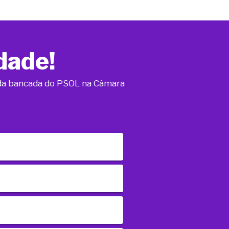
dade!
o da bancada do PSOL na Câmara