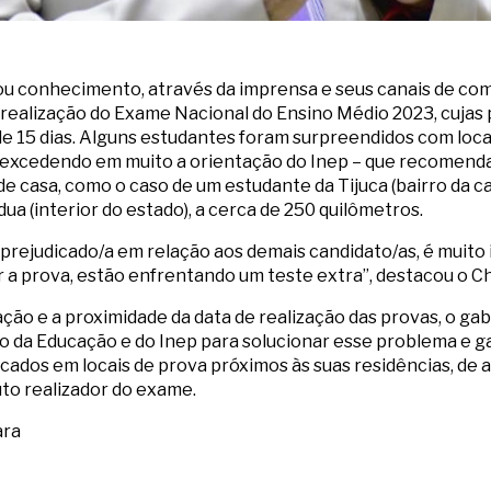
u conhecimento, através da imprensa e seus canais de co
 realização do Exame Nacional do Ensino Médio 2023, cujas
15 dias. Alguns estudantes foram surpreendidos com locai
, excedendo em muito a orientação do Inep – que recomend
e casa, como o caso de um estudante da Tijuca (bairro da cap
 (interior do estado), a cerca de 250 quilômetros.
rejudicado/a em relação aos demais candidato/as, é muito i
 a prova, estão enfrentando um teste extra”, destacou o Ch
ção e a proximidade da data de realização das provas, o gab
o da Educação e do Inep para solucionar esse problema e g
ados em locais de prova próximos às suas residências, de 
uto realizador do exame.
ara