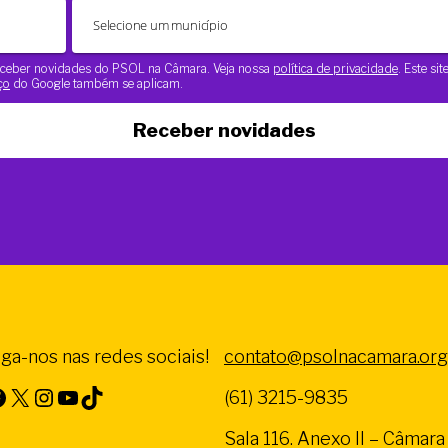
 receber novidades do PSOL na Câmara. Veja nossa
política de privacidade
. Este si
ço
do Google também se aplicam.
Receber novidades
iga-nos nas redes sociais!
contato@psolnacamara.org
X
Instagram
Youtube
TikTok
(61) 3215-9835
Sala 116. Anexo II – Câmar