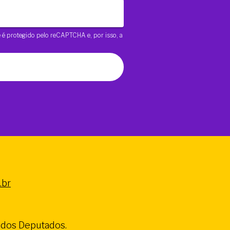
te é protegido pelo reCAPTCHA e, por isso, a
.br
a dos Deputados.