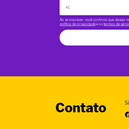
Ao se inscrever, você confirma que deseja
política de privacidade
e os
termos de servi
S
Contato
Facebook