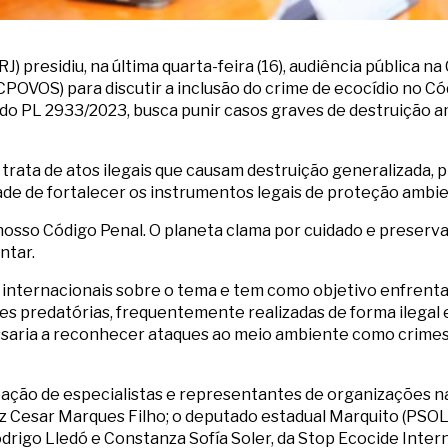
) presidiu, na última quarta-feira (16), audiência pública 
CPOVOS) para discutir a inclusão do crime de ecocídio no Có
do PL 2933/2023, busca punir casos graves de destruição 
trata de atos ilegais que causam destruição generalizada,
de de fortalecer os instrumentos legais de proteção ambie
nosso Código Penal. O planeta clama por cuidado e preserva
ntar.
 internacionais sobre o tema e tem como objetivo enfrent
es predatórias, frequentemente realizadas de forma ilegal 
 passaria a reconhecer ataques ao meio ambiente como crime
pação de especialistas e representantes de organizações na
 Cesar Marques Filho; o deputado estadual Marquito (PSOL-SC
drigo Lledó e Constanza Sofía Soler, da Stop Ecocide Interna