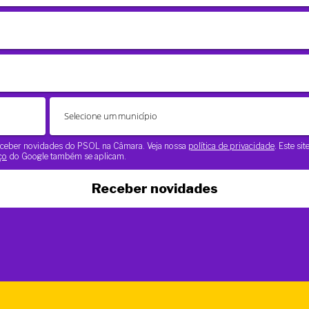
 receber novidades do PSOL na Câmara. Veja nossa
política de privacidade
. Este si
ço
do Google também se aplicam.
Receber novidades