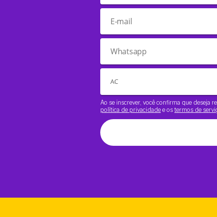
Ao se inscrever, você confirma que deseja
política de privacidade
e os
termos de servi