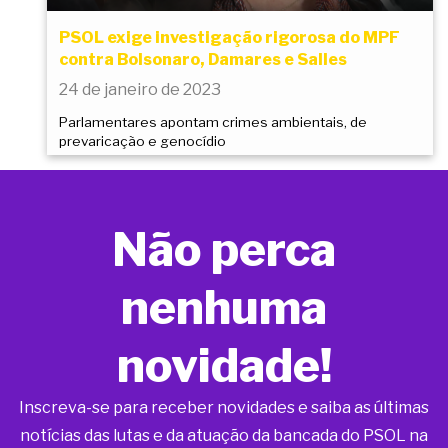
PSOL exige investigação rigorosa do MPF
contra Bolsonaro, Damares e Salles
24 de janeiro de 2023
Parlamentares apontam crimes ambientais, de
prevaricação e genocídio
Não perca
nenhuma
novidade!
Inscreva-se para receber novidades e saiba as últimas
notícias das lutas e da atuação da bancada do PSOL na