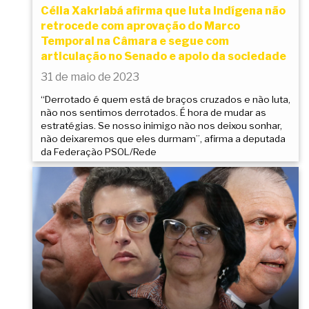
Célia Xakriabá afirma que luta indígena não
retrocede com aprovação do Marco
Temporal na Câmara e segue com
articulação no Senado e apoio da sociedade
31 de maio de 2023
“Derrotado é quem está de braços cruzados e não luta,
não nos sentimos derrotados. É hora de mudar as
estratégias. Se nosso inimigo não nos deixou sonhar,
não deixaremos que eles durmam”, afirma a deputada
da Federação PSOL/Rede