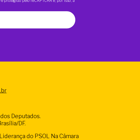
te é protegido pelo reCAPTCHA e, por isso, a
.br
a dos Deputados.
asília/DF.
a Liderança do PSOL Na Câmara