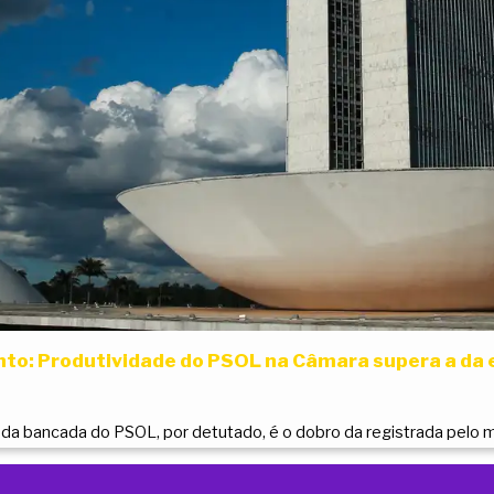
o: Produtividade do PSOL na Câmara supera a da e
da bancada do PSOL, por detutado, é o dobro da registrada pelo ma