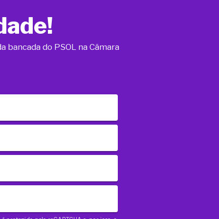
dade!
o da bancada do PSOL na Câmara