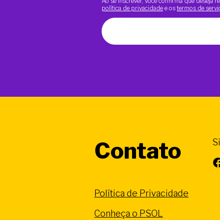
Ao se inscrever, você confirma que deseja
política de privacidade
e os
termos de servi
S
Contato
Facebook
Política de Privacidade
Conheça o PSOL