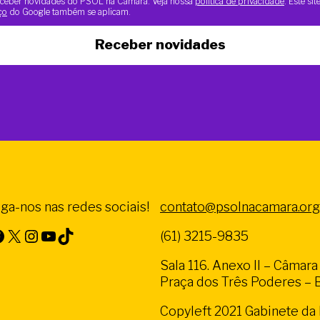
 receber novidades do PSOL na Câmara. Veja nossa
política de privacidade
. Este si
ço
do Google também se aplicam.
Receber novidades
iga-nos nas redes sociais!
contato@psolnacamara.org
X
Instagram
Youtube
TikTok
(61) 3215-9835
Sala 116. Anexo II – Câmar
Praça dos Três Poderes – Br
Copyleft 2021 Gabinete d