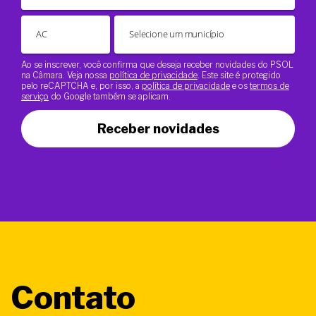
Ao se inscrever, você confirma que deseja receber novidades do PSOL
na Câmara. Veja nossa
política de privacidade
. Este site é protegido
pelo reCAPTCHA e, por isso, a
política de privacidade
e os
termos de
serviço
do Google também se aplicam.
Receber novidades
Contato