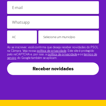
Ao se inscrever, você confirma que deseja receber novidades do PSOL
na Câmara. Veja nossa
política de privacidade
. Este site é protegido
pelo reCAPTCHA e, por isso, a
política de privacidade
e os
termos de
serviço
do Google também se aplicam.
Receber novidades