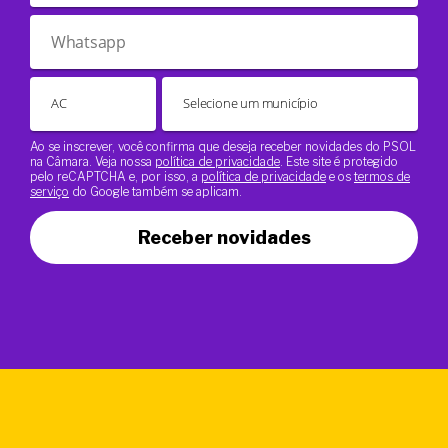
Ao se inscrever, você confirma que deseja receber novidades do PSOL
na Câmara. Veja nossa
política de privacidade
. Este site é protegido
pelo reCAPTCHA e, por isso, a
política de privacidade
e os
termos de
serviço
do Google também se aplicam.
Receber novidades