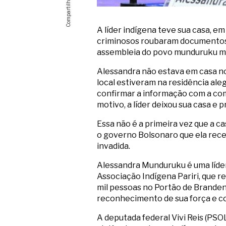
A líder indígena teve sua casa, e
criminosos roubaram documentos,
assembleia do povo munduruku m
Alessandra não estava em casa n
local estiveram na residência al
confirmar a informação com a com
motivo, a líder deixou sua casa e 
Essa não é a primeira vez que a 
o governo Bolsonaro que ela rece
invadida.
Alessandra Munduruku é uma líder 
Associação Indígena Pariri, que r
mil pessoas no Portão de Branden
reconhecimento de sua força e co
A deputada federal Vivi Reis (P