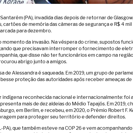
m Santarém (PA), invadida dias depois de retornar de Glasgow
 cartões de memória das câmeras de segurança e R$ 4 mil 
arcada para dezembro.
o momento da invasão. Na véspera do crime, supostos func
egando que precisavam interromper o fornecimento de eletri
panhia, que disse não ter funcionários em campo na regiã
procurou abrigo junto a amigos.
casa de Alessandra é saqueada. Em 2019, um grupo de parla
besse proteção das autoridades após receber ameaças de m
indígena reconhecida nacional e internacionalmente: foi a 
epresenta mais de dez aldeias do Médio Tapajós. Em 2019, c
burgo, em Berlim, e recebeu, em 2020, o Prêmio Robert F. 
ragem para proteger seu território e defender direitos.
SOL-PA), que também esteve na COP 26 e vem acompanhando 