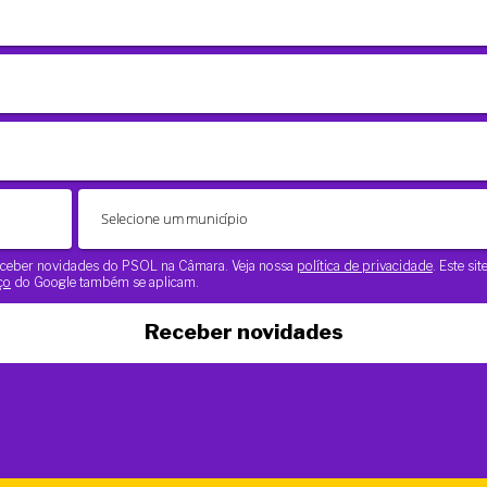
 receber novidades do PSOL na Câmara. Veja nossa
política de privacidade
. Este si
ço
do Google também se aplicam.
Receber novidades