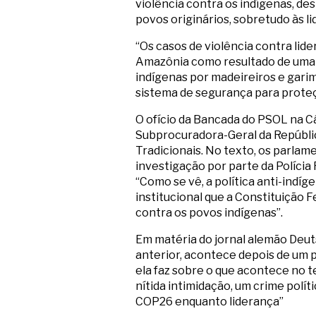
violência contra os indígenas, de
povos originários, sobretudo às l
“Os casos de violência contra li
Amazônia como resultado de uma p
indígenas por madeireiros e garim
sistema de segurança para proteçã
O ofício da Bancada do PSOL na Câ
Subprocuradora-Geral da Repúbli
Tradicionais. No texto, os parla
investigação por parte da Polícia 
“Como se vê, a política anti-indí
institucional que a Constituição 
contra os povos indígenas”.
Em matéria do jornal alemão Deut
anterior, acontece depois de um 
ela faz sobre o que acontece no t
nítida intimidação, um crime polí
COP26 enquanto liderança”