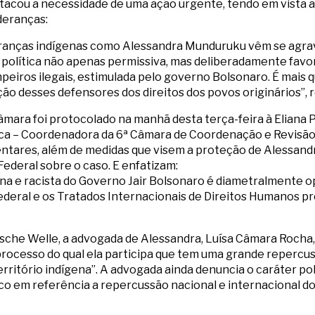
stacou a necessidade de uma ação urgente, tendo em vista a
ideranças:
deranças indígenas como Alessandra Munduruku vêm se agrav
olítica não apenas permissiva, mas deliberadamente favor
peiros ilegais, estimulada pelo governo Bolsonaro. É mais 
o desses defensores dos direitos dos povos originários”, r
mara foi protocolado na manhã desta terça-feira à Eliana P
ca – Coordenadora da 6ª Câmara de Coordenação e Revisão
mentares, além de medidas que visem a proteção de Alessand
Federal sobre o caso. E enfatizam:
gena e racista do Governo Jair Bolsonaro é diametralmente o
Federal e os Tratados Internacionais de Direitos Humanos p
sche Welle, a advogada de Alessandra, Luísa Câmara Rocha, 
processo do qual ela participa que tem uma grande repercu
erritório indígena”. A advogada ainda denuncia o caráter po
tico em referência a repercussão nacional e internacional d